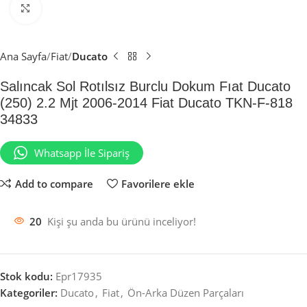
Büyütmek için tıklayın
Ana Sayfa
Fiat
Ducato
Salıncak Sol Rotılsız Burclu Dokum Fıat Ducato
(250) 2.2 Mjt 2006-2014 Fiat Ducato TKN-F-818
34833
Whatsapp İle Sipariş
Add to compare
Favorilere ekle
20
Kişi şu anda bu ürünü inceliyor!
Stok kodu:
Epr17935
Kategoriler:
Ducato
,
Fiat
,
Ön-Arka Düzen Parçaları