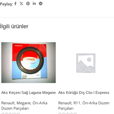
Paylaş:
İlgili ürünler
Aks Keçesi Sağ Laguna Megane
Aks Körüğü Dış Clıo I Express
1.4 1.6 2.0 50×65×10 Renault
R11 Txe Flash R19 R9 Tek
Renault
,
Megane
,
Ön-Arka
Renault
,
R11
,
Ön-Arka Düzen
Megane CTC-82017069
Kanal Renault R11 BRT-
Düzen Parçaları
Parçaları
7703087142
7273/KM 7701466120