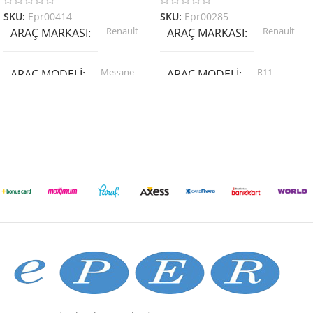
SKU:
Epr00414
SKU:
Epr00285
Renault
Renault
ARAÇ MARKASI
ARAÇ MARKASI
Megane
R11
ARAÇ MODELI
ARAÇ MODELI
PARÇA MODELI
PARÇA MODELI
Ön-Arka Düzen Parçaları
Ön-Arka Düzen Parçaları
BIRTH
PARÇA MARKASI
PARÇA MARKASI
CORTECO