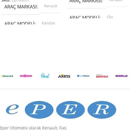
SKU:
Epr00051
ARAÇ MARKASI
Renault
ARAÇ MARKASI
Clio
ARAÇ MODELI
Kangoo
ARAÇ MODELI
PARÇA MODELI
PARÇA MODELI
Elektrik Parçaları
Soğutma Ve Isıtma Sistemleri
ABA
PARÇA MARKASI
ABA
PARÇA MARKASI
Eper Otomotiv olarak Renault, Fiat,