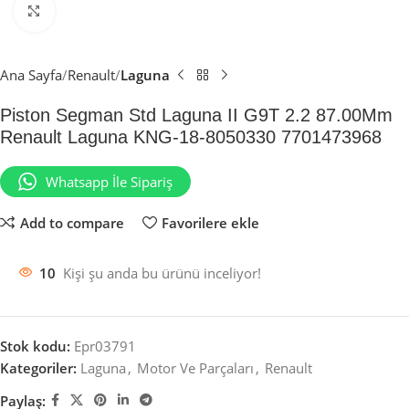
Büyütmek için tıklayın
Ana Sayfa
Renault
Laguna
Piston Segman Std Laguna II G9T 2.2 87.00Mm
Renault Laguna KNG-18-8050330 7701473968
Whatsapp İle Sipariş
Add to compare
Favorilere ekle
10
Kişi şu anda bu ürünü inceliyor!
Stok kodu:
Epr03791
Kategoriler:
Laguna
,
Motor Ve Parçaları
,
Renault
Paylaş: