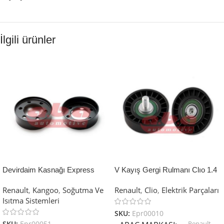
İlgili ürünler
Devirdaim Kasnağı Express
V Kayış Gergi Rulmanı Clıo 1.4
Kangoo R19 1.9D F8Q Renault
Renault Clio ABA-25136822
Renault
,
Kangoo
,
Soğutma Ve
Renault
,
Clio
,
Elektrik Parçaları
Kangoo ABA-25995311
7700854373
Isıtma Sistemleri
8200689693
SKU:
Epr00010
Renault