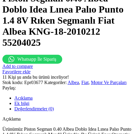
Doblo Idea Lınea Palıo Punto
1.4 8V Rıken Segmanlı Fiat
Albea KNG-18-2010212
55204025
Whatsapp İle Sipariş
Add to compare
Favorilere ekle
11
Kişi şu anda bu ürünü inceliyor!
Stok kodu:
Epr03677
Kategoriler:
Albea
,
Fiat
,
Motor Ve Parçaları
Paylaş:
Açıklama
Ek bilgi
Değerlendirmeler (0)
Açıklama
Ürünümüz Piston Segman 0.40 Albea Doblo Idea Lınea Palıo Punto