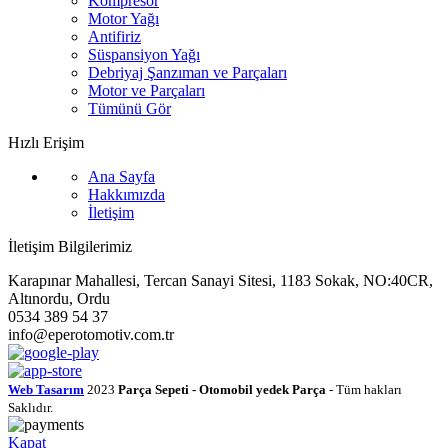
Kompresör
Motor Yağı
Antifiriz
Süspansiyon Yağı
Debriyaj Şanzıman ve Parçaları
Motor ve Parçaları
Tümünü Gör
Hızlı Erişim
Ana Sayfa
Hakkımızda
İletişim
İletişim Bilgilerimiz
Karapınar Mahallesi, Tercan Sanayi Sitesi, 1183 Sokak, NO:40CR,
Altınordu, Ordu
0534 389 54 37
info@eperotomotiv.com.tr
Web Tasarım
2023
Parça Sepeti - Otomobil yedek Parça
- Tüm hakları
Saklıdır.
Kapat