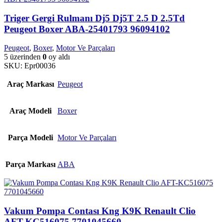
Triger Gergi Rulmanı Dj5 Dj5T 2.5 D 2.5Td
Peugeot Boxer ABA-25401793 96094102
Peugeot
,
Boxer
,
Motor Ve Parçaları
5 üzerinden
0
oy aldı
SKU:
Epr00036
Araç Markası
Peugeot
Araç Modeli
Boxer
Parça Modeli
Motor Ve Parçaları
Parça Markası
ABA
Vakum Pompa Contası Kng K9K Renault Clio
AFT-KC516075 7701045660