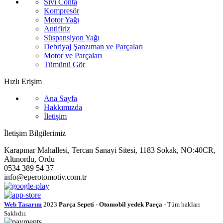
Sıvı Conta
Kompresör
Motor Yağı
Antifiriz
Süspansiyon Yağı
Debriyaj Şanzıman ve Parçaları
Motor ve Parçaları
Tümünü Gör
Hızlı Erişim
Ana Sayfa
Hakkımızda
İletişim
İletişim Bilgilerimiz
Karapınar Mahallesi, Tercan Sanayi Sitesi, 1183 Sokak, NO:40CR,
Altınordu, Ordu
0534 389 54 37
info@eperotomotiv.com.tr
Web Tasarım
2023
Parça Sepeti - Otomobil yedek Parça
- Tüm hakları
Saklıdır.