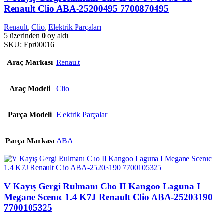
Renault Clio ABA-25200495 7700870495
Renault
,
Clio
,
Elektrik Parçaları
5 üzerinden
0
oy aldı
SKU:
Epr00016
Araç Markası
Renault
Araç Modeli
Clio
Parça Modeli
Elektrik Parçaları
Parça Markası
ABA
V Kayış Gergi Rulmanı Clıo II Kangoo Laguna I
Megane Scenıc 1.4 K7J Renault Clio ABA-25203190
7700105325