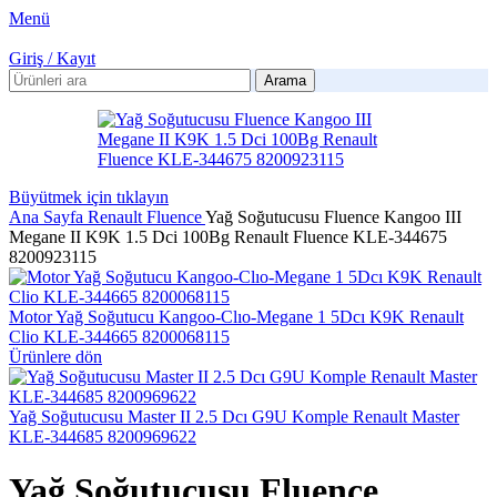
Menü
Giriş / Kayıt
Arama
Büyütmek için tıklayın
Ana Sayfa
Renault
Fluence
Yağ Soğutucusu Fluence Kangoo III
Megane II K9K 1.5 Dci 100Bg Renault Fluence KLE-344675
8200923115
Motor Yağ Soğutucu Kangoo-Clıo-Megane 1 5Dcı K9K Renault
Clio KLE-344665 8200068115
Ürünlere dön
Yağ Soğutucusu Master II 2.5 Dcı G9U Komple Renault Master
KLE-344685 8200969622
Yağ Soğutucusu Fluence