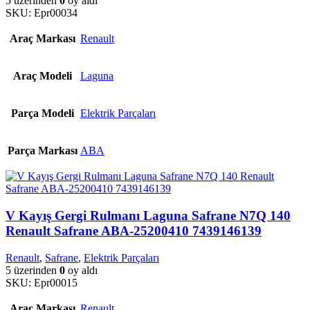
5 üzerinden
0
oy aldı
SKU:
Epr00034
Araç Markası
Renault
Araç Modeli
Laguna
Parça Modeli
Elektrik Parçaları
Parça Markası
ABA
V Kayış Gergi Rulmanı Laguna Safrane N7Q 140
Renault Safrane ABA-25200410 7439146139
Renault
,
Safrane
,
Elektrik Parçaları
5 üzerinden
0
oy aldı
SKU:
Epr00015
Araç Markası
Renault