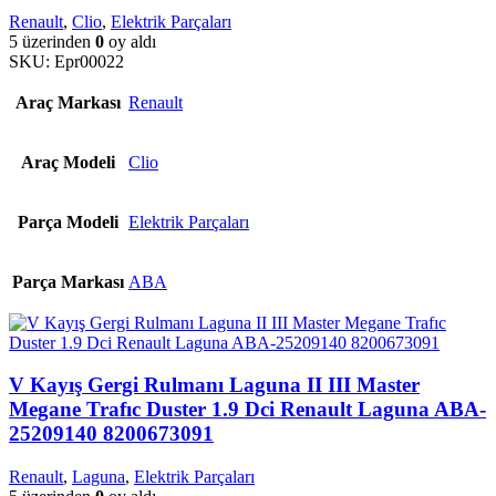
Renault
,
Clio
,
Elektrik Parçaları
5 üzerinden
0
oy aldı
SKU:
Epr00022
Araç Markası
Renault
Araç Modeli
Clio
Parça Modeli
Elektrik Parçaları
Parça Markası
ABA
V Kayış Gergi Rulmanı Laguna II III Master
Megane Trafıc Duster 1.9 Dci Renault Laguna ABA-
25209140 8200673091
Renault
,
Laguna
,
Elektrik Parçaları