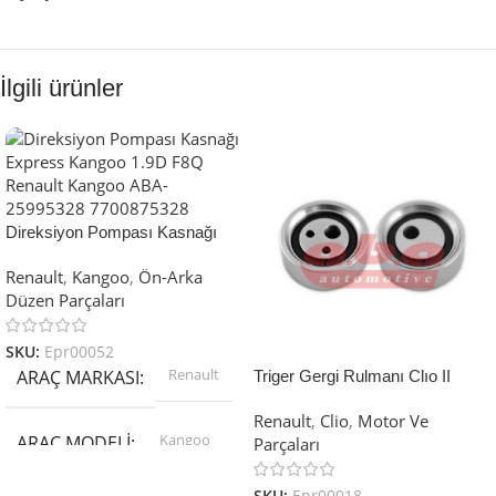
İlgili ürünler
Direksiyon Pompası Kasnağı
Express Kangoo 1.9D F8Q
Renault
,
Kangoo
,
Ön-Arka
Renault Kangoo ABA-25995328
Düzen Parçaları
7700875328
SKU:
Epr00052
Renault
ARAÇ MARKASI
Triger Gergi Rulmanı Clıo II
Kangoo 1.4 1.6 E7J K7J Renault
Renault
,
Clio
,
Motor Ve
Clio ABA-25201543 8200211784
Kangoo
ARAÇ MODELI
Parçaları