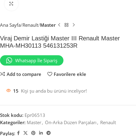
Büyütmek için tıklayın
Ana Sayfa
Renault
Master
Viraj Demir Lastiği Master III Renault Master
MHA-MH30113 546131253R
Whatsapp İle Sipariş
Add to compare
Favorilere ekle
15
Kişi şu anda bu ürünü inceliyor!
Stok kodu:
Epr06513
Kategoriler:
Master
,
Ön-Arka Düzen Parçaları
,
Renault
Paylaş: