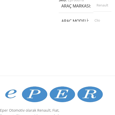
SKU:
Epr00018
PARÇA MODELI
Renault
ARAÇ MARKASI
Ön-Arka Düzen Parçaları
Clio
ARAÇ MODELI
ABA
PARÇA MARKASI
PARÇA MODELI
Motor Ve Parçaları
ABA
PARÇA MARKASI
Eper Otomotiv olarak Renault, Fiat,